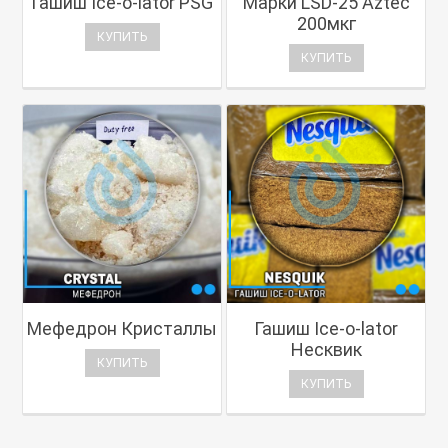
Гашиш Ice-o-lator PSG
Марки LSD-25 Aztec
200мкг
КУПИТЬ
КУПИТЬ
Мефедрон Кристаллы
Гашиш Ice-o-lator
Несквик
КУПИТЬ
КУПИТЬ