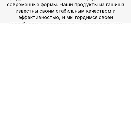
современные формы. Наши продукты из гашиша
известны своим стабильным качеством и
эффективностью, и мы гордимся своей
способностью предоставлять нашим клиентам
лучшие доступные продукты. Мы предлагаем
быстрые и надежные варианты доставки,
гарантируя, что наши клиенты получат свою
продукцию своевременно. Например, наш
афганский черный гашиш — это традиционная
форма гашиша, известная своим мощным
действием и богатым вкусом. Мы также
предлагаем современные формы гашиша, в том
числе Bubble Hash и Ice Hash, которые
становятся все более популярными среди наших
клиентов. Наша приверженность
предоставлению широкого спектра
высококачественных продуктов из гашиша
делает нас лучшим выбором для ваших нужд в
гашише.
Всё работает: купить Анаша,