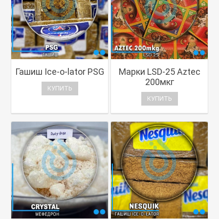
Гашиш Ice-o-lator PSG
Марки LSD-25 Aztec
200мкг
КУПИТЬ
КУПИТЬ