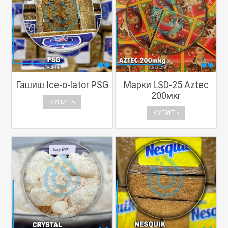
Гашиш Ice-o-lator PSG
Марки LSD-25 Aztec
200мкг
КУПИТЬ
КУПИТЬ