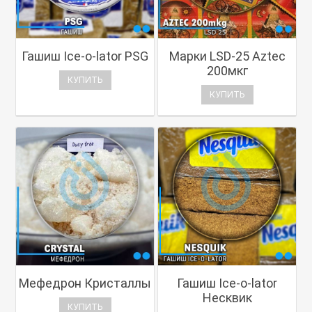
Гашиш Ice-o-lator PSG
Марки LSD-25 Aztec
200мкг
КУПИТЬ
КУПИТЬ
Мефедрон Кристаллы
Гашиш Ice-o-lator
Несквик
КУПИТЬ