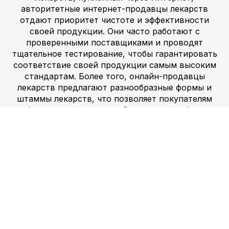
авторитетные интернет-продавцы лекарств
отдают приоритет чистоте и эффективности
своей продукции. Они часто работают с
проверенными поставщиками и проводят
тщательное тестирование, чтобы гарантировать
соответствие своей продукции самым высоким
стандартам. Более того, онлайн-продавцы
лекарств предлагают разнообразные формы и
штаммы лекарств, что позволяет покупателям
выбрать продукт, который наилучшим образом
соответствует их потребностям. Кроме того,
онлайн-продавцы наркотиков часто
предоставляют экспертные советы и
рекомендации по употреблению наркотиков,
гарантируя, что клиенты будут
проинформированы о рисках и преимуществах
приобретаемых ими лекарств.
Где купить Кокс, если нужно
быстро? В продаже лизергиновая