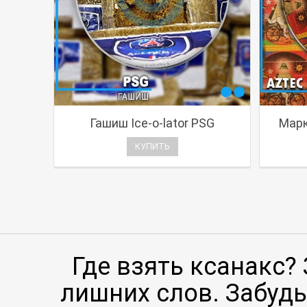
Гашиш Ice-o-lator PSG
Марк
КУПИТЬ
Где взять ксанакс?
лишних слов. Забудьт