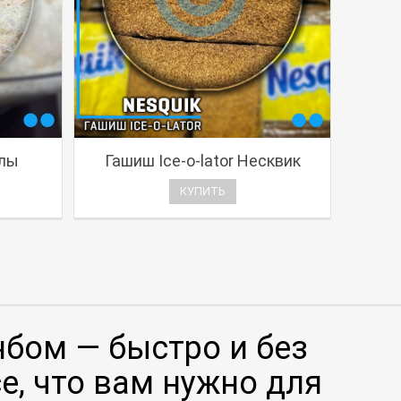
лы
Гашиш Ice-o-lator Несквик
КУПИТЬ
нбом — быстро и без
се, что вам нужно для