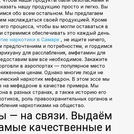
аказать нашу продукцию просто и легко. Вы
тимся обо всем остальном. Мы предлагаем
лем наслаждаться своей продукцией. Кроме
го процесса, чтобы вы могли оставаться в
 и стремимся обеспечивать это каждый день.
угие наркотики в Самаре
, не ищите ничего,
 предпочтениям и потребностям, и гордимся
рихуану для расслабления, амфетамин для
редоставим вам все необходимое. Закажите
орговли в аэропортах — популярное место
ниженным ценам. Однако многие люди не
ический наркотик мефедрон. В этом эссе мы
 на мефедроне в качестве примера. Мы
на в разных странах, а также историю его
котиков, роль правоохранительных органов и
ебления наркотиками на общество.
бы — на связи. Выдаём
самые качественные и