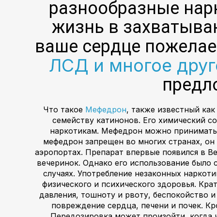
разнообразные нар
жизнь в захватываю
ваше сердце пожелае
ЛСД и многое дру
предл
Что такое
Мефедрон
, также известный ка
семейству катинонов. Его химический со
наркотикам. Мефедрон можно принимать в
мефедрон запрещен во многих странах, он
аэропортах. Препарат впервые появился в В
вечеринок. Однако его использование было 
случаях. Употребление незаконных наркот
физического и психического здоровья. Кр
давления, тошноту и рвоту, беспокойство 
повреждение сердца, печени и почек. Кр
Передозировка может произойти, когда 