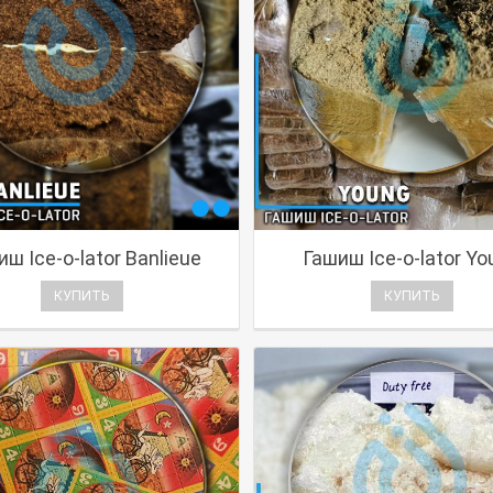
ш Ice-o-lator Banlieue
Гашиш Ice-o-lator Yo
КУПИТЬ
КУПИТЬ