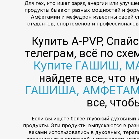
Для тех, кто ищет заряд энергии или улучш
продукты бывают разных мощностей и форм,
Амфетамин и мефедрон известны своей сп
студентов, спортсменов и профессионалов
Купить A-PVP, Спай
телеграм, всё по схе
Купите ГАШИШ, МА
найдете все, что 
ГАШИША, АМФЕТАМ
все, чтоб
Если вы ищете более глубокий духовный
продукты. Эти продукты выпускаются в разн
веками использовались в духовных, терап
соединиться с природой и преодолеть умс