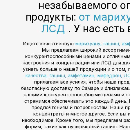
незабываемого о
от марих
продукты:
ЛСД
. У нас есть
Ищете качественную
марихуану, гашиш, ам
Мы предлагаем широкий ассортимен
конкурентоспособными ценами и отличным 
настроения и концентрации или ЛСД для ду
узнать больше о нашей продукции и о том, 
качества, гашиш, амфетамин, мефедрон, Л
прилагаем все усилия, чтобы наша про
безопасную доставку по Самаре и близлежащ
нашими конкурентоспособными ценами и от
стремимся обеспечивать это каждый день.
предпочтениям и потребностям. Наши п
концентраты и многое другое. Если вы
необходимое. Кроме того, мы предлагаем р
формы, такие как пузырьковый гашиш. Наша