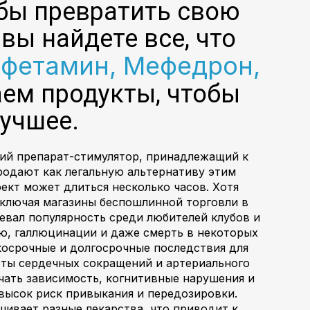
бы превратить свою
вы найдете все, что
мфетамин, Мефедрон,
аем продукты, чтобы
учшее.
кий препарат-стимулятор, принадлежащий к
продают как легальную альтернативу этим
ект может длиться несколько часов. Хотя
включая магазины беспошлинной торговли в
евал популярность среди любителей клубов и
йю, галлюцинации и даже смерть в некоторых
косрочные и долгосрочные последствия для
оты сердечных сокращений и артериального
чать зависимость, когнитивные нарушения и
 высок риск привыкания и передозировки.
ивает разные лекарства, что приводит к