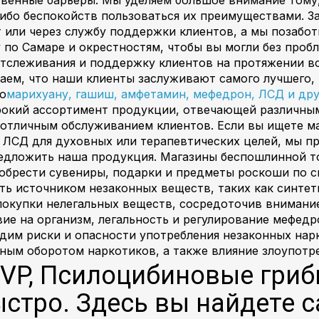
ибо беспокойств пользоваться их преимуществами. З
т или через службу поддержки клиентов, а мы позабо
по Самаре и окрестностям, чтобы вы могли без проб
тслеживания и поддержку клиентов на протяжении все
таем, что наши клиенты заслуживают самого лучшего,
ю
марихуану, гашиш, амфетамин, мефедрон, ЛСД и др
окий ассортимент продукции, отвечающей различным
тличным обслуживанием клиентов. Если вы ищете ма
 ЛСД для духовных или терапевтических целей, мы п
редложить наша продукция. Магазины беспошлинной т
обрести сувениры, подарки и предметы роскоши по с
ыть источником незаконных веществ, таких как синтет
окупки нелегальных веществ, сосредоточив внимание
ие на организм, легальность и регулирование мефедро
удим риски и опасности употребления незаконных нар
нным оборотом наркотиков, а также влияние злоупотр
PVP, Псилоцибиновые гри
быстро. Здесь вы найдете 