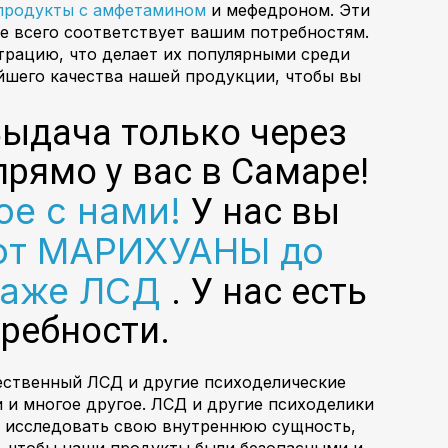
продукты с амфетамином
и мефедроном. Эти
е всего соответствует вашим потребностям.
трацию, что делает их популярными среди
йшего качества нашей продукции, чтобы вы
Выдача только через
прямо у вас в Самаре!
е с нами!
У нас вы
от МАРИХУАНЫ до
даже ЛСД
. У нас есть
требности.
ественный ЛСД и другие психоделические
 и многое другое. ЛСД и другие психоделики
ам исследовать свою внутреннюю сущность,
, чтобы наши продукты были безопасными и