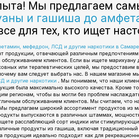
пыта! Мы предлагаем сам
уаны и гашиша до амфет
 все для тех, кто ищет на
фетамин, мефедрон, ЛСД и другие наркотики в Самаре
т продукции, отвечающей различным предпочтениям 
обслуживанием клиентов. Если вы ищете марихуану д
ховных или терапевтических целей, мы предоставим в
почему вам следует выбрать нас. В нашем магазине м
СД и другие наркотики
. Мы понимаем, что наши клиен
дукция была максимально высокого качества. Кроме т
им регионам, чтобы вы могли без проблем наслаждат
личным обслуживанием клиентов. Мы считаем, что на
 Мы предлагаем широкий ассортимент продуктов из 
родукты выпускаются в различных штаммах, мощностя
 ищете расслабляющий сорт индики или стимулирующи
азличные продукты из гашиша, включая традиционный
 продукция идеально подходит как для рекреационно