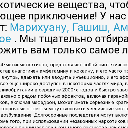
котические вещества, что
щее приключение! У нас 
Марихуану, Гашиш, А
т:
гое
. Мы тщательно отбир
ожить вам только самое л
к 4-метилметкатинон, представляет собой синтетичес
став аналогичен амфетамину и кокаину, и его часто 
нутрь, вдыхать или вводить инъекционно, и его эфф
 все еще широко доступен в некоторых частях мира, 
еликобритании в середине 2000-х годов и быстро заво
связано с рядом побочных эффектов, включая парано
иков, включая мефедрон, может иметь серьезные крат
аткосрочные эффекты могут включать увеличение част
и возбуждение. Долгосрочные последствия могут вклю
оме того, при использовании незаконных наркотиков
человек принимает слишком много лекарства или смеш